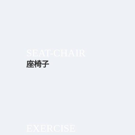
SEAT-CHAIR
座椅子
EXERCISE